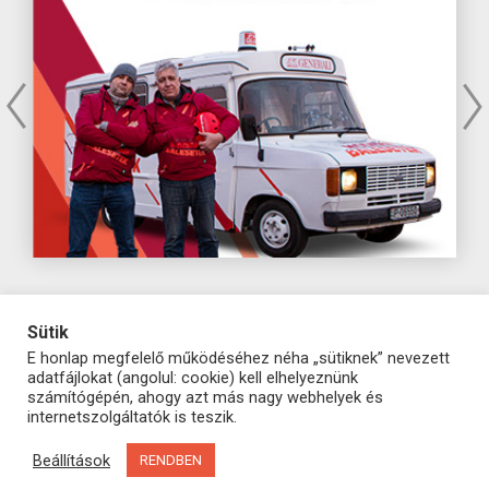
Sütik
E honlap megfelelő működéséhez néha „sütiknek” nevezett
adatfájlokat (angolul: cookie) kell elhelyeznünk
számítógépén, ahogy azt más nagy webhelyek és
internetszolgáltatók is teszik.
Beállítások
RENDBEN
© GENERALI BIZTOSÍTÓ ZRT.
A GENERALI CSOPORT TAGJA