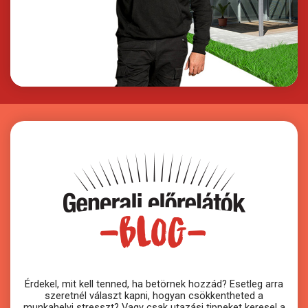
Érdekel, mit kell tenned, ha betörnek hozzád? Esetleg arra
szeretnél választ kapni, hogyan csökkentheted a
munkahelyi stresszt? Vagy csak utazási tippeket keresel a