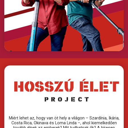
Miért lehet az, hogy van öt hely a világon – Szardínia, Ikária,
Costa Rica, Okinava és Loma Linda –, ahol kiemelkedően
tovább élnek az emberek? Mit tudhatnak ők? A híresen