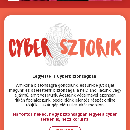
Legyél te is Cyberbiztonságban!
Amikor a biztonságra gondolunk, eszünkbe jut saját
magunk
és szeretteink biztonsága, a hely, ahol lakunk, vagy
a jármű, amit vezetünk. Adataink védelmével azonban
ritkán foglalkozunk, pedig időnk jelentős részét online
töltjük – akár gép előtt ülve, akár mobilon.
Ha fontos neked, hogy biztonságban legyél a cyber
térben is, nézz körül itt!