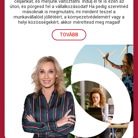
céljainkat, és merjünk változtatni. Indulj el te is ezen az
úton, és pörgesd fel a vállalkozásodat! Ha pedig szeretnéd
másoknak is megmutatni, mi mindent teszel a
munkavállalóid jóllétéért, a környezetvédelemért vagy a
helyi közösségekért, akkor mérettesd meg magad!
TOVÁBB