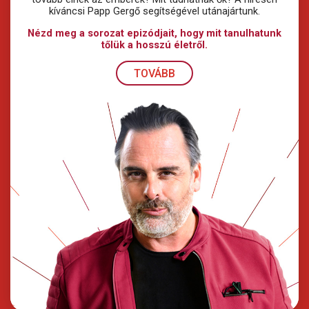
kíváncsi Papp Gergő segítségével utánajártunk.
Nézd meg a sorozat epizódjait, hogy mit tanulhatunk
tőlük a hosszú életről.
TOVÁBB