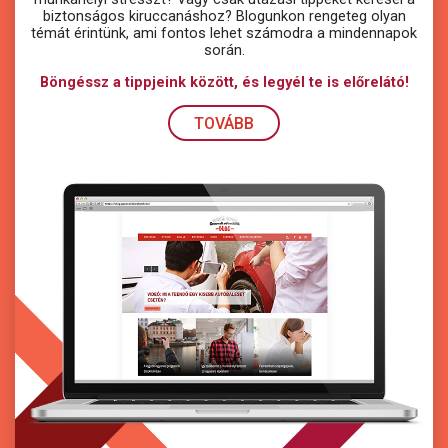
biztonságos kiruccanáshoz? Blogunkon rengeteg olyan
témát érintünk, ami fontos lehet számodra a mindennapok
során.
Böngéssz a tippjeink között, és legyél te is előrelátó!
TOVÁBB