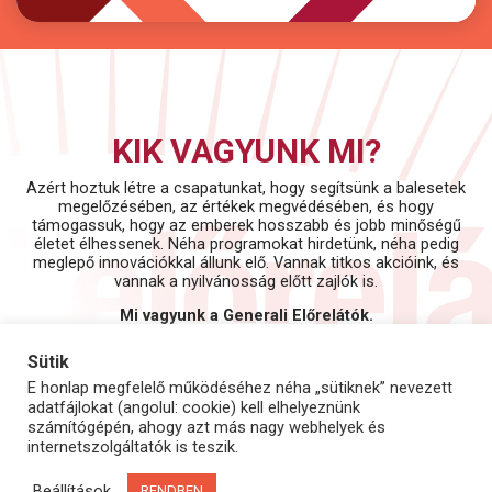
KIK VAGYUNK MI?
Azért hoztuk létre a csapatunkat, hogy segítsünk a balesetek
megelőzésében, az értékek megvédésében, és hogy
támogassuk, hogy az emberek hosszabb és jobb minőségű
életet élhessenek. Néha programokat hirdetünk, néha pedig
meglepő innovációkkal állunk elő. Vannak titkos akcióink, és
vannak a nyilvánosság előtt zajlók is.
Mi vagyunk a Generali Előrelátók.
Sütik
E honlap megfelelő működéséhez néha „sütiknek” nevezett
adatfájlokat (angolul: cookie) kell elhelyeznünk
számítógépén, ahogy azt más nagy webhelyek és
internetszolgáltatók is teszik.
Beállítások
RENDBEN