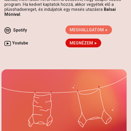
program. Ha kedvet kaptatok hozzá, akkor vegyétek elő a
plüsshadsereget, és induljatok egy mesés utazásra
Balsai
Mónival
.
Spotify
MEGHALLGATOM
Youtube
MEGNÉZEM