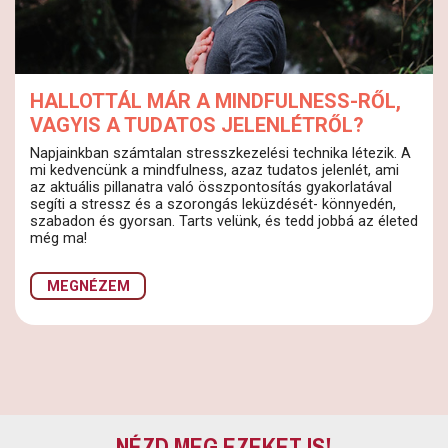
HALLOTTÁL MÁR A MINDFULNESS-RŐL,
VAGYIS A TUDATOS JELENLÉTRŐL?
Napjainkban számtalan stresszkezelési technika létezik. A
mi kedvencünk a mindfulness, azaz tudatos jelenlét, ami
az aktuális pillanatra való összpontosítás gyakorlatával
segíti a stressz és a szorongás leküzdését- könnyedén,
szabadon és gyorsan. Tarts velünk, és tedd jobbá az életed
még ma!
MEGNÉZEM
NÉZD MEG EZEKET IS!