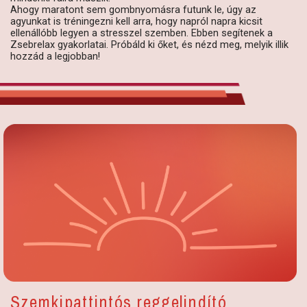
Ahogy maratont sem gombnyomásra futunk le, úgy az
agyunkat is tréningezni kell arra, hogy napról napra kicsit
ellenállóbb legyen a stresszel szemben. Ebben segítenek a
Zsebrelax gyakorlatai. Próbáld ki őket, és nézd meg, melyik illik
hozzád a legjobban!
Szemkipattintós reggelindító