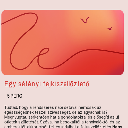
Egy sétányi fejkiszellőztető
5 PERC
Tudtad, hogy a rendszeres napi sétával nemcsak az
egészségednek teszel szívességet, de az agyadnak is?
Megnyugtat, serkentően hat a gondolatokra, és elősegíti az új
ötletek születését. Szóval, ha besokalltál a tennivalóktól és az
emberektől, akkor cipőt fel, és indulhat a fejkiszellőztetés
Nagy