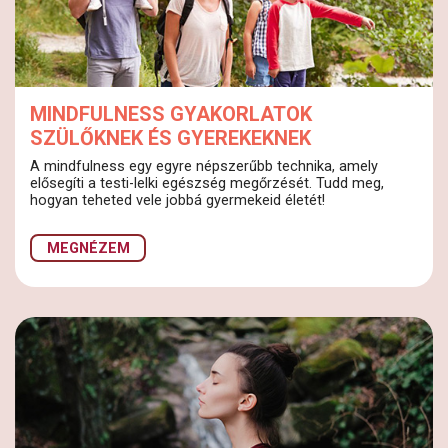
MINDFULNESS GYAKORLATOK
SZÜLŐKNEK ÉS GYEREKEKNEK
A mindfulness egy egyre népszerűbb technika, amely
elősegíti a testi-lelki egészség megőrzését. Tudd meg,
hogyan teheted vele jobbá gyermekeid életét!
MEGNÉZEM