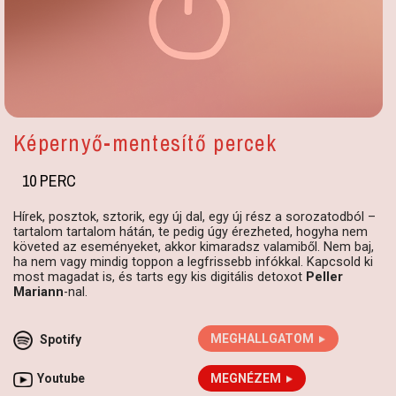
Képernyő-mentesítő percek
10 PERC
Hírek, posztok, sztorik, egy új dal, egy új rész a sorozatodból –
tartalom tartalom hátán, te pedig úgy érezheted, hogyha nem
követed az eseményeket, akkor kimaradsz valamiből. Nem baj,
ha nem vagy mindig toppon a legfrissebb infókkal. Kapcsold ki
most magadat is, és tarts egy kis digitális detoxot
Peller
Mariann
-nal.
Spotify
MEGHALLGATOM
Youtube
MEGNÉZEM