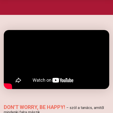
DON’T WORRY, BE HAPPY!
– szól a tanács, amitől
mindenki falra mászik.