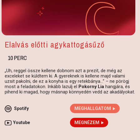
Elalvás előtti agykattogásűző
10 PERC
„Uh, reggel össze kellene dobnom azt a prezit, de még az
exceleket se küldtem ki. A gyereknek is kellene majd valami
uzsit pakolni, de ez a konyha is egy retekbánya…” – ne pörögj
most a feladatokon. Inkább lazulj el
Pokorny Lia
hangjára, és
pihend ki magad, hogy másnap könnyedén vedd az akadályokat.
Spotify
MEGHALLGATOM
Youtube
MEGNÉZEM