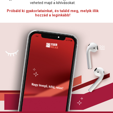
veheted majd a kihívásokat.
Próbáld ki gyakorlatainkat, és találd meg, melyik illik
hozzád a leginkább!