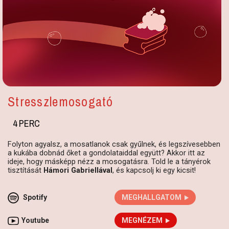
Stresszlemosogató
4 PERC
Folyton agyalsz, a mosatlanok csak gyűlnek, és legszívesebben
a kukába dobnád őket a gondolataiddal együtt? Akkor itt az
ideje, hogy másképp nézz a mosogatásra. Told le a tányérok
tisztítását
Hámori Gabriellával
, és kapcsolj ki egy kicsit!
Spotify
MEGHALLGATOM
Youtube
MEGNÉZEM