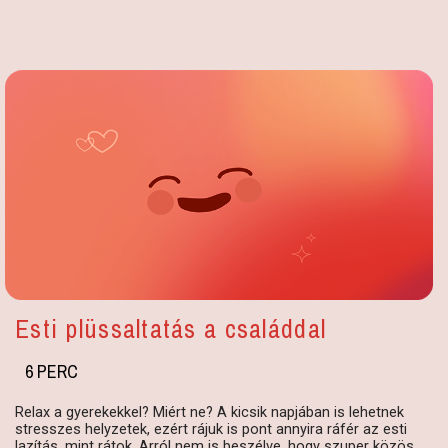
Esti plüssaltatás a családdal
6 PERC
Relax a gyerekekkel? Miért ne? A kicsik napjában is lehetnek
stresszes helyzetek, ezért rájuk is pont annyira ráfér az esti
lazítás, mint rátok. Arról nem is beszélve, hogy szuper közös