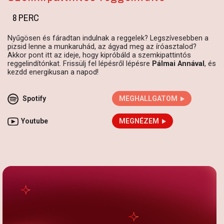
8 PERC
Nyűgösen és fáradtan indulnak a reggelek? Legszívesebben a
pizsid lenne a munkaruhád, az ágyad meg az íróasztalod?
Akkor pont itt az ideje, hogy kipróbáld a szemkipattintós
reggelindítónkat. Frissülj fel lépésről lépésre
Pálmai Annával
, és
kezdd energikusan a napod!
Spotify
MEGHALLGATOM
Youtube
MEGNÉZEM