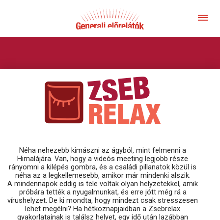
ZSEBRELAX
Néha nehezebb kimászni az ágyból, mint felmenni a
Himalájára. Van, hogy a videós meeting legjobb része
rányomni a kilépés gombra, és a családi pillanatok közül is
néha az a legkellemesebb, amikor már mindenki alszik.
A mindennapok eddig is tele voltak olyan helyzetekkel, amik
próbára tették a nyugalmunkat, és erre jött még rá a
vírushelyzet. De ki mondta, hogy mindezt csak stresszesen
lehet megélni? Ha hétköznapjaidban a Zsebrelax
gyakorlatainak is találsz helyet, egy idő után lazábban