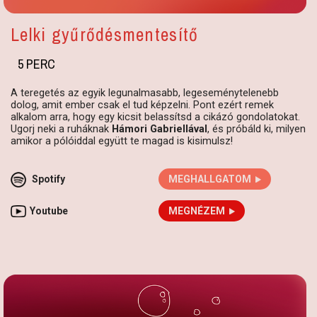
Lelki gyűrődésmentesítő
5 PERC
A teregetés az egyik legunalmasabb, legeseménytelenebb
dolog, amit ember csak el tud képzelni. Pont ezért remek
alkalom arra, hogy egy kicsit belassítsd a cikázó gondolatokat.
Ugorj neki a ruháknak
Hámori Gabriellával
, és próbáld ki, milyen
amikor a pólóiddal együtt te magad is kisimulsz!
Spotify
MEGHALLGATOM
Youtube
MEGNÉZEM