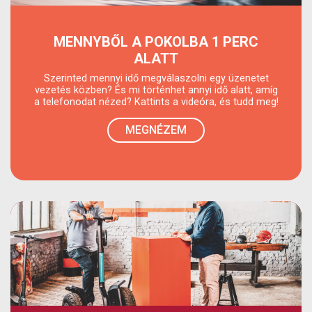
MENNYBŐL A POKOLBA 1 PERC
ALATT
Szerinted mennyi idő megválaszolni egy üzenetet
vezetés közben? És mi történhet annyi idő alatt, amíg
a telefonodat nézed? Kattints a videóra, és tudd meg!
MEGNÉZEM