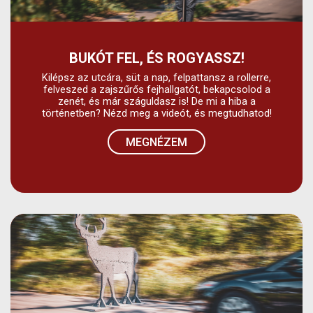
BUKÓT FEL, ÉS ROGYASSZ!
Kilépsz az utcára, süt a nap, felpattansz a rollerre,
felveszed a zajszűrős fejhallgatót, bekapcsolod a
zenét, és már száguldasz is! De mi a hiba a
történetben? Nézd meg a videót, és megtudhatod!
MEGNÉZEM