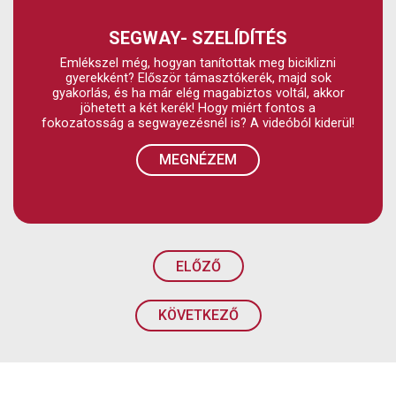
SEGWAY- SZELÍDÍTÉS
Emlékszel még, hogyan tanítottak meg biciklizni
gyerekként? Először támasztókerék, majd sok
gyakorlás, és ha már elég magabiztos voltál, akkor
jöhetett a két kerék! Hogy miért fontos a
fokozatosság a segwayezésnél is? A videóból kiderül!
MEGNÉZEM
ELŐZŐ
KÖVETKEZŐ